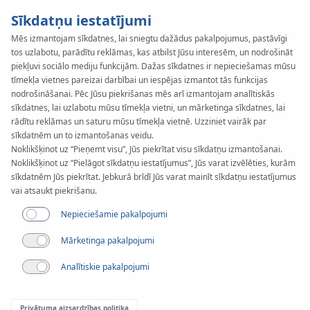
Sīkdatņu iestatījumi
Mēs izmantojam sīkdatnes, lai sniegtu dažādus pakalpojumus, pastāvīgi
tos uzlabotu, parādītu reklāmas, kas atbilst Jūsu interesēm, un nodrošināt
KAN-therm
SYSTEM
piekļuvi sociālo mediju funkcijām. Dažas sīkdatnes ir nepieciešamas mūsu
ultraLINE
tīmekļa vietnes pareizai darbībai un iespējas izmantot tās funkcijas
nodrošināšanai. Pēc Jūsu piekrišanas mēs arī izmantojam analītiskās
sīkdatnes, lai uzlabotu mūsu tīmekļa vietni, un mārketinga sīkdatnes, lai
rādītu reklāmas un saturu mūsu tīmekļa vietnē. Uzziniet vairāk par
Dokumenti
sīkdatnēm un to izmantošanas veidu.
Noklikšķinot uz “Pieņemt visu”, Jūs piekrītat visu sīkdatņu izmantošanai.
Noklikšķinot uz “Pielāgot sīkdatņu iestatījumus”, Jūs varat izvēlēties, kurām
Pieejamie diametri
sīkdatnēm Jūs piekrītat. Jebkurā brīdī Jūs varat mainīt sīkdatņu iestatījumus
14-32 mm
vai atsaukt piekrišanu.
Nepieciešamie pakalpojumi
Pielietojums
Mārketinga pakalpojumi
Analītiskie pakalpojumi
Privātuma aizsardzības politika