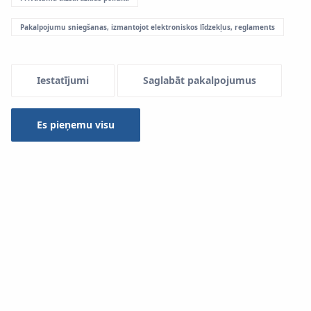
Pakalpojumu sniegšanas, izmantojot elektroniskos līdzekļus, reglaments
Menu Systemowe
Iestatījumi
Saglabāt pakalpojumus
Lejupielādēšanai
Es pieņemu visu
Sistēma KAN-therm
Veids
-- izvēlēties --
Meklēt