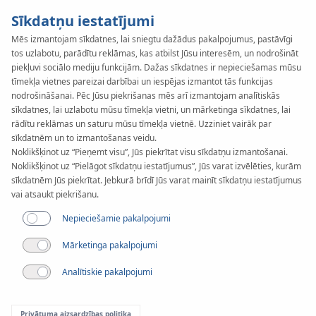
Sīkdatņu iestatījumi
Mēs izmantojam sīkdatnes, lai sniegtu dažādus pakalpojumus, pastāvīgi
tos uzlabotu, parādītu reklāmas, kas atbilst Jūsu interesēm, un nodrošināt
KAN-therm
SYSTEM
piekļuvi sociālo mediju funkcijām. Dažas sīkdatnes ir nepieciešamas mūsu
TBS
tīmekļa vietnes pareizai darbībai un iespējas izmantot tās funkcijas
nodrošināšanai. Pēc Jūsu piekrišanas mēs arī izmantojam analītiskās
sīkdatnes, lai uzlabotu mūsu tīmekļa vietni, un mārketinga sīkdatnes, lai
rādītu reklāmas un saturu mūsu tīmekļa vietnē. Uzziniet vairāk par
Uzstādīšana
sīkdatnēm un to izmantošanas veidu.
Noklikšķinot uz “Pieņemt visu”, Jūs piekrītat visu sīkdatņu izmantošanai.
Noklikšķinot uz “Pielāgot sīkdatņu iestatījumus”, Jūs varat izvēlēties, kurām
sīkdatnēm Jūs piekrītat. Jebkurā brīdī Jūs varat mainīt sīkdatņu iestatījumus
vai atsaukt piekrišanu.
Nepieciešamie pakalpojumi
Mārketinga pakalpojumi
Analītiskie pakalpojumi
Privātuma aizsardzības politika