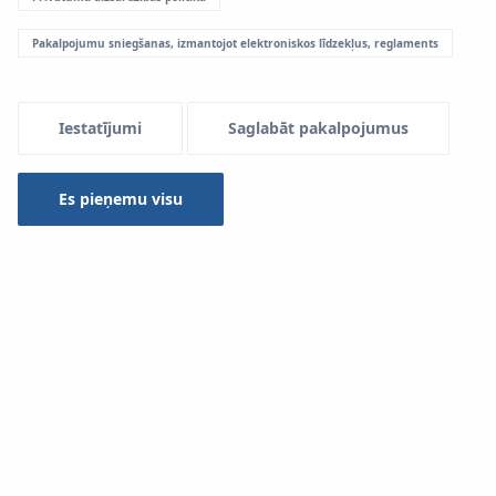
Pakalpojumu sniegšanas, izmantojot elektroniskos līdzekļus, reglaments
Menu Systemowe
Iestatījumi
Saglabāt pakalpojumus
Virsmas apsildes un dzesēšanas sistēmas uzstādīšana,
izmantojot sistēmu
KAN-therm TBS
.
Es pieņemu visu