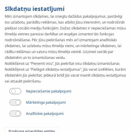
Sīkdatņu iestatījumi
Mēs izmantojam sīkdatnes, lai sniegtu dažādus pakalpojumus, pastāvīgi
tos uzlabotu, parādītu reklāmas, kas atbilst Jūsu interesēm, un nodrošināt
KAN-therm
SYSTEM
piekļuvi sociālo mediju funkcijām. Dažas sīkdatnes ir nepieciešamas mūsu
Rail
tīmekļa vietnes pareizai darbībai un iespējas izmantot tās funkcijas
Caurules
nodrošināšanai. Pēc Jūsu piekrišanas mēs arī izmantojam analītiskās
sīkdatnes, lai uzlabotu mūsu tīmekļa vietni, un mārketinga sīkdatnes, lai
rādītu reklāmas un saturu mūsu tīmekļa vietnē. Uzziniet vairāk par
sīkdatnēm un to izmantošanas veidu.
Noklikšķinot uz “Pieņemt visu”, Jūs piekrītat visu sīkdatņu izmantošanai.
Noklikšķinot uz “Pielāgot sīkdatņu iestatījumus”, Jūs varat izvēlēties, kurām
sīkdatnēm Jūs piekrītat. Jebkurā brīdī Jūs varat mainīt sīkdatņu iestatījumus
vai atsaukt piekrišanu.
Nepieciešamie pakalpojumi
Mārketinga pakalpojumi
Analītiskie pakalpojumi
Privātuma aizsardzības politika