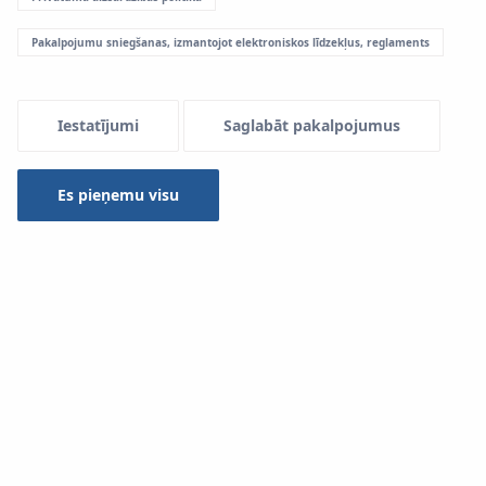
Pakalpojumu sniegšanas, izmantojot elektroniskos līdzekļus, reglaments
Menu Systemowe
Iestatījumi
Saglabāt pakalpojumus
Uzņēmums KAN piedāvā ļoti bagātīgu (gan diametru,
gan veidu ziņā) cauruļu sortimentu, kas paredzēts
Es pieņemu visu
virsmas apsildes un dzesēšanas sistēmām. Tas ļauj
izvēlēties tehniski un ekonomisku optimālu risinājumu,
kas apmierina visas klientu prasības.
Virsmas (grīdas, sienu, griestu) apsildes un dzesēšanas
sistēmu veidošanai ieteicams izmantot divus galvenos
cauruļu KAN‑therm veidus — polietilēna caurules ar
EVOH pretdifūzijas aizsargslāni un polietilēna caurules ar
alumīnija slāni.
KAN‑therm blueFLOOR
PERT
ir augstas kvalitātes