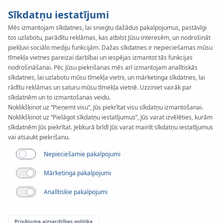
Sīkdatņu iestatījumi
Mēs izmantojam sīkdatnes, lai sniegtu dažādus pakalpojumus, pastāvīgi
tos uzlabotu, parādītu reklāmas, kas atbilst Jūsu interesēm, un nodrošināt
KAN-therm
SYSTEM
piekļuvi sociālo mediju funkcijām. Dažas sīkdatnes ir nepieciešamas mūsu
Copper
tīmekļa vietnes pareizai darbībai un iespējas izmantot tās funkcijas
nodrošināšanai. Pēc Jūsu piekrišanas mēs arī izmantojam analītiskās
sīkdatnes, lai uzlabotu mūsu tīmekļa vietni, un mārketinga sīkdatnes, lai
rādītu reklāmas un saturu mūsu tīmekļa vietnē. Uzziniet vairāk par
Instrumenti
sīkdatnēm un to izmantošanas veidu.
Noklikšķinot uz “Pieņemt visu”, Jūs piekrītat visu sīkdatņu izmantošanai.
Noklikšķinot uz “Pielāgot sīkdatņu iestatījumus”, Jūs varat izvēlēties, kurām
Pieejamie diametri
sīkdatnēm Jūs piekrītat. Jebkurā brīdī Jūs varat mainīt sīkdatņu iestatījumus
12-108 mm
vai atsaukt piekrišanu.
Nepieciešamie pakalpojumi
Pielietojums
Mārketinga pakalpojumi
Analītiskie pakalpojumi
Privātuma aizsardzības politika