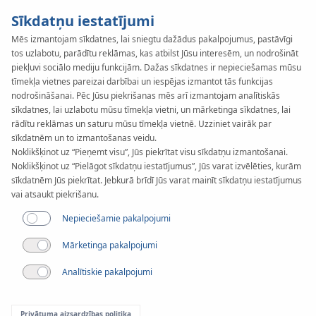
Sīkdatņu iestatījumi
Mēs izmantojam sīkdatnes, lai sniegtu dažādus pakalpojumus, pastāvīgi
tos uzlabotu, parādītu reklāmas, kas atbilst Jūsu interesēm, un nodrošināt
KAN-therm
SYSTEM
piekļuvi sociālo mediju funkcijām. Dažas sīkdatnes ir nepieciešamas mūsu
WALL
tīmekļa vietnes pareizai darbībai un iespējas izmantot tās funkcijas
nodrošināšanai. Pēc Jūsu piekrišanas mēs arī izmantojam analītiskās
sīkdatnes, lai uzlabotu mūsu tīmekļa vietni, un mārketinga sīkdatnes, lai
rādītu reklāmas un saturu mūsu tīmekļa vietnē. Uzziniet vairāk par
Uzstādīšana
sīkdatnēm un to izmantošanas veidu.
Noklikšķinot uz “Pieņemt visu”, Jūs piekrītat visu sīkdatņu izmantošanai.
Noklikšķinot uz “Pielāgot sīkdatņu iestatījumus”, Jūs varat izvēlēties, kurām
Pielietojums
sīkdatnēm Jūs piekrītat. Jebkurā brīdī Jūs varat mainīt sīkdatņu iestatījumus
vai atsaukt piekrišanu.
Nepieciešamie pakalpojumi
Mārketinga pakalpojumi
Analītiskie pakalpojumi
Privātuma aizsardzības politika