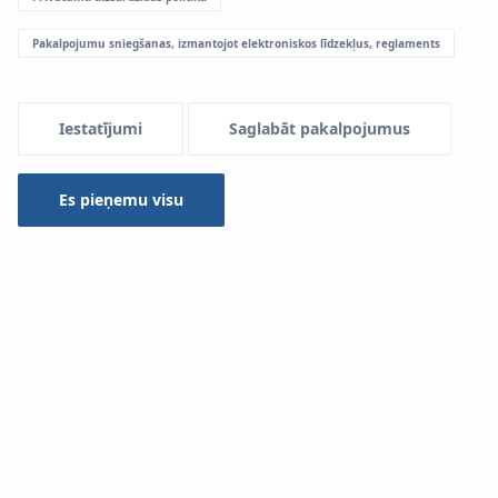
Pakalpojumu sniegšanas, izmantojot elektroniskos līdzekļus, reglaments
Menu Systemowe
Iestatījumi
Saglabāt pakalpojumus
Uzstādīšana
Es pieņemu visu
Virsmas apsildes un dzesēšanas sistēmas uzstādīšana,
izmantojot sistēmu
KAN-therm Rail
.