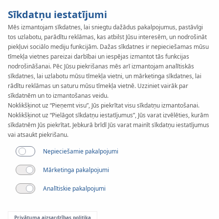
Sīkdatņu iestatījumi
Mēs izmantojam sīkdatnes, lai sniegtu dažādus pakalpojumus, pastāvīgi
tos uzlabotu, parādītu reklāmas, kas atbilst Jūsu interesēm, un nodrošināt
KAN-therm
SYSTEM
piekļuvi sociālo mediju funkcijām. Dažas sīkdatnes ir nepieciešamas mūsu
Rail
tīmekļa vietnes pareizai darbībai un iespējas izmantot tās funkcijas
Uzstādīšana
nodrošināšanai. Pēc Jūsu piekrišanas mēs arī izmantojam analītiskās
sīkdatnes, lai uzlabotu mūsu tīmekļa vietni, un mārketinga sīkdatnes, lai
rādītu reklāmas un saturu mūsu tīmekļa vietnē. Uzziniet vairāk par
sīkdatnēm un to izmantošanas veidu.
Noklikšķinot uz “Pieņemt visu”, Jūs piekrītat visu sīkdatņu izmantošanai.
Noklikšķinot uz “Pielāgot sīkdatņu iestatījumus”, Jūs varat izvēlēties, kurām
sīkdatnēm Jūs piekrītat. Jebkurā brīdī Jūs varat mainīt sīkdatņu iestatījumus
vai atsaukt piekrišanu.
Nepieciešamie pakalpojumi
Mārketinga pakalpojumi
Analītiskie pakalpojumi
Privātuma aizsardzības politika