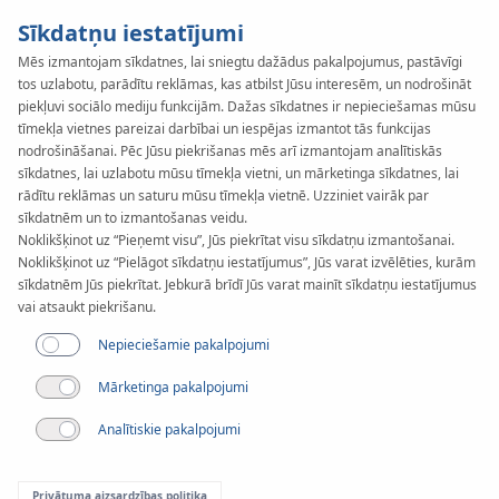
Sīkdatņu iestatījumi
Mēs izmantojam sīkdatnes, lai sniegtu dažādus pakalpojumus, pastāvīgi
tos uzlabotu, parādītu reklāmas, kas atbilst Jūsu interesēm, un nodrošināt
KAN-therm
SYSTEM
piekļuvi sociālo mediju funkcijām. Dažas sīkdatnes ir nepieciešamas mūsu
Inox XPress
tīmekļa vietnes pareizai darbībai un iespējas izmantot tās funkcijas
nodrošināšanai. Pēc Jūsu piekrišanas mēs arī izmantojam analītiskās
sīkdatnes, lai uzlabotu mūsu tīmekļa vietni, un mārketinga sīkdatnes, lai
Sprinkler
rādītu reklāmas un saturu mūsu tīmekļa vietnē. Uzziniet vairāk par
sīkdatnēm un to izmantošanas veidu.
Noklikšķinot uz “Pieņemt visu”, Jūs piekrītat visu sīkdatņu izmantošanai.
Noklikšķinot uz “Pielāgot sīkdatņu iestatījumus”, Jūs varat izvēlēties, kurām
Instrumenti
sīkdatnēm Jūs piekrītat. Jebkurā brīdī Jūs varat mainīt sīkdatņu iestatījumus
vai atsaukt piekrišanu.
Pieejamie diametri
Nepieciešamie pakalpojumi
22-108 mm
Mārketinga pakalpojumi
Pielietojums
Analītiskie pakalpojumi
Privātuma aizsardzības politika