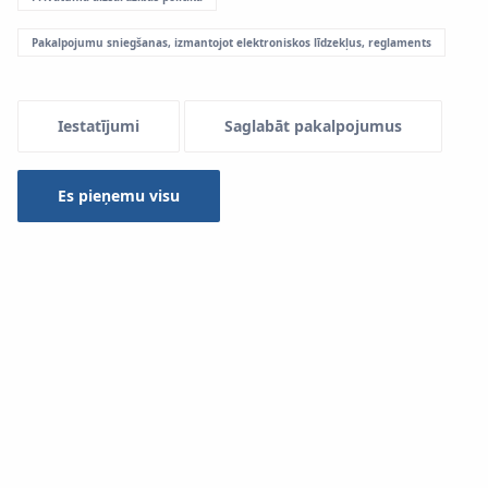
Pakalpojumu sniegšanas, izmantojot elektroniskos līdzekļus, reglaments
Menu Systemowe
Iestatījumi
Saglabāt pakalpojumus
Instrumenti
Es pieņemu visu
Papildus caurulēm un veidgabaliem sistēma
KAN‑therm
Inox
Sprinkler
ir arī pilnīgs modernu un profesionālu
instrumentu savienojumu veidošanai klāsts:
atzītā Eiropas zīmola Novopress elektriskie tīkla
un akumulatora preses;
žokļu komplekti;
manuālie un mehāniskie cauruļu nogriezēji;
grātes noņēmēji caurulēm.
Pareizai savienojumu izveidošanai ir izšķiroša ietekme uz