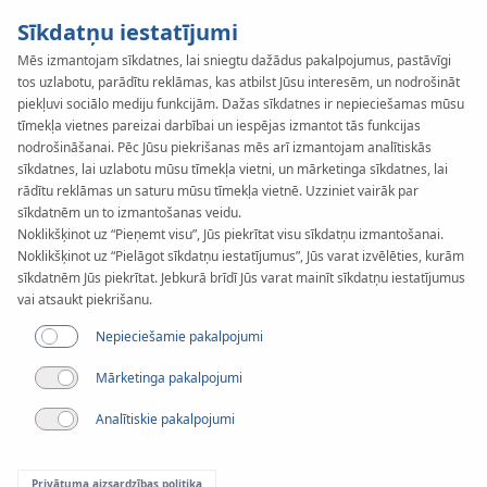
Sīkdatņu iestatījumi
Mēs izmantojam sīkdatnes, lai sniegtu dažādus pakalpojumus, pastāvīgi
tos uzlabotu, parādītu reklāmas, kas atbilst Jūsu interesēm, un nodrošināt
KAN-therm
SYSTEM
piekļuvi sociālo mediju funkcijām. Dažas sīkdatnes ir nepieciešamas mūsu
Profil
tīmekļa vietnes pareizai darbībai un iespējas izmantot tās funkcijas
nodrošināšanai. Pēc Jūsu piekrišanas mēs arī izmantojam analītiskās
sīkdatnes, lai uzlabotu mūsu tīmekļa vietni, un mārketinga sīkdatnes, lai
rādītu reklāmas un saturu mūsu tīmekļa vietnē. Uzziniet vairāk par
Dokumenti
sīkdatnēm un to izmantošanas veidu.
Noklikšķinot uz “Pieņemt visu”, Jūs piekrītat visu sīkdatņu izmantošanai.
Noklikšķinot uz “Pielāgot sīkdatņu iestatījumus”, Jūs varat izvēlēties, kurām
sīkdatnēm Jūs piekrītat. Jebkurā brīdī Jūs varat mainīt sīkdatņu iestatījumus
vai atsaukt piekrišanu.
Nepieciešamie pakalpojumi
Mārketinga pakalpojumi
Analītiskie pakalpojumi
Privātuma aizsardzības politika