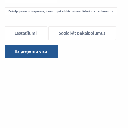
Pakalpojumu sniegšanas, izmantojot elektroniskos līdzekļus, reglaments
Menu Systemowe
Iestatījumi
Saglabāt pakalpojumus
Lejupielādēšanai
Es pieņemu visu
Sistēma KAN-therm
Veids
-- izvēlēties --
Meklēt