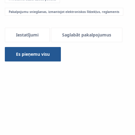
Pakalpojumu sniegšanas, izmantojot elektroniskos līdzekļus, reglaments
Menu Systemowe
Iestatījumi
Saglabāt pakalpojumus
Caurules
Es pieņemu visu
Sistēmas
KAN‑therm Push
sortimentā esošās PEX un
PERT caurules
ir izgatavotas jaunākajā 5L (piecslāņu)
tehnoloģijā. Šī konstrukcija garantē augstāko EVOH
pretdifūzijas aizsargslāņa aizsardzības līmeni, jo tas ir
ievietots caurules sienas iekšā. Nebojāts EVOH
aizsargslānis efektīvi aizsargā sistēmu pret skābekļa
iekļūšanu sistēmas iekšā, nodrošinot to aizsardzību pret
koroziju. EVOH (etilvinilspirta) pretdifūzijas slānis atbilst
standarta DIN 4726 prasībām. Caurules ir arī pieejamas
versijā ar siltumizolāciju, pateicoties kam būvlaukumā
netiek zaudēts laiks apvalka uzlikšanai uz cauruļvada.