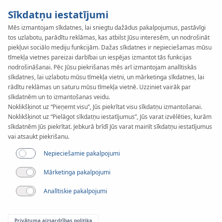
Sīkdatņu iestatījumi
Mēs izmantojam sīkdatnes, lai sniegtu dažādus pakalpojumus, pastāvīgi
tos uzlabotu, parādītu reklāmas, kas atbilst Jūsu interesēm, un nodrošināt
KAN-therm
SYSTEM
piekļuvi sociālo mediju funkcijām. Dažas sīkdatnes ir nepieciešamas mūsu
Push
tīmekļa vietnes pareizai darbībai un iespējas izmantot tās funkcijas
Caurules
nodrošināšanai. Pēc Jūsu piekrišanas mēs arī izmantojam analītiskās
sīkdatnes, lai uzlabotu mūsu tīmekļa vietni, un mārketinga sīkdatnes, lai
rādītu reklāmas un saturu mūsu tīmekļa vietnē. Uzziniet vairāk par
sīkdatnēm un to izmantošanas veidu.
Pieejamie diametri
Noklikšķinot uz “Pieņemt visu”, Jūs piekrītat visu sīkdatņu izmantošanai.
12-32 mm
Noklikšķinot uz “Pielāgot sīkdatņu iestatījumus”, Jūs varat izvēlēties, kurām
sīkdatnēm Jūs piekrītat. Jebkurā brīdī Jūs varat mainīt sīkdatņu iestatījumus
Pielietojums
vai atsaukt piekrišanu.
Nepieciešamie pakalpojumi
Mārketinga pakalpojumi
Analītiskie pakalpojumi
Privātuma aizsardzības politika