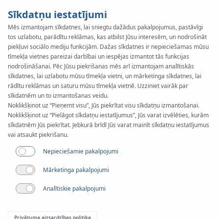
Sīkdatņu iestatījumi
Mēs izmantojam sīkdatnes, lai sniegtu dažādus pakalpojumus, pastāvīgi
tos uzlabotu, parādītu reklāmas, kas atbilst Jūsu interesēm, un nodrošināt
piekļuvi sociālo mediju funkcijām. Dažas sīkdatnes ir nepieciešamas mūsu
tīmekļa vietnes pareizai darbībai un iespējas izmantot tās funkcijas
nodrošināšanai. Pēc Jūsu piekrišanas mēs arī izmantojam analītiskās
sīkdatnes, lai uzlabotu mūsu tīmekļa vietni, un mārketinga sīkdatnes, lai
Raksts
rādītu reklāmas un saturu mūsu tīmekļa vietnē. Uzziniet vairāk par
KAN SET 7.3 — Ātri
sīkdatnēm un to izmantošanas veidu.
Noklikšķinot uz “Pieņemt visu”, Jūs piekrītat visu sīkdatņu izmantošanai.
aprēķini un jauna
Noklikšķinot uz “Pielāgot sīkdatņu iestatījumus”, Jūs varat izvēlēties, kurām
sīkdatnēm Jūs piekrītat. Jebkurā brīdī Jūs varat mainīt sīkdatņu iestatījumus
vai atsaukt piekrišanu.
funkcionalitātes
Nepieciešamie pakalpojumi
Mārketinga pakalpojumi
Analītiskie pakalpojumi
Privātuma aizsardzības politika