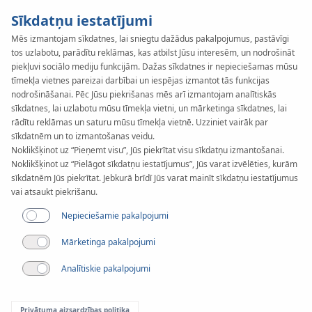
Sīkdatņu iestatījumi
Mēs izmantojam sīkdatnes, lai sniegtu dažādus pakalpojumus, pastāvīgi
tos uzlabotu, parādītu reklāmas, kas atbilst Jūsu interesēm, un nodrošināt
piekļuvi sociālo mediju funkcijām. Dažas sīkdatnes ir nepieciešamas mūsu
tīmekļa vietnes pareizai darbībai un iespējas izmantot tās funkcijas
nodrošināšanai. Pēc Jūsu piekrišanas mēs arī izmantojam analītiskās
sīkdatnes, lai uzlabotu mūsu tīmekļa vietni, un mārketinga sīkdatnes, lai
rādītu reklāmas un saturu mūsu tīmekļa vietnē. Uzziniet vairāk par
sīkdatnēm un to izmantošanas veidu.
Raksts
Noklikšķinot uz “Pieņemt visu”, Jūs piekrītat visu sīkdatņu izmantošanai.
China International
Noklikšķinot uz “Pielāgot sīkdatņu iestatījumus”, Jūs varat izvēlēties, kurām
sīkdatnēm Jūs piekrītat. Jebkurā brīdī Jūs varat mainīt sīkdatņu iestatījumus
vai atsaukt piekrišanu.
Import Export Šanhajā
Nepieciešamie pakalpojumi
Mārketinga pakalpojumi
Analītiskie pakalpojumi
Privātuma aizsardzības politika